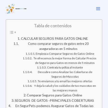
Ir
al
contenido
Tabla de contenidos
CALCULAR SEGUROS PARA GATOS ONLINE
Como comparar seguros de gatos entre 20
aseguradoras en 5 minutos
Empieza a Comparar Seguros de Gatos Online
Te ofrecemos la mejor forma de Calcular Precios
de Seguros para Gatos en menos de 5 minutos
Contrata tu póliza al instante
Descubre como Analizar las Coberturas de
Seguros de Mascotas
Te enviamos a tu email las mejores ofertas
Y deja la salud y los cuidados de tus mascotas en
las mejores manos
Comparar Seguros para Gatos Online
SEGUROS DE GATOS -PRINCIPALES COBERTURAS
En SegurPets podemos Asegurar Gatos de Todas las